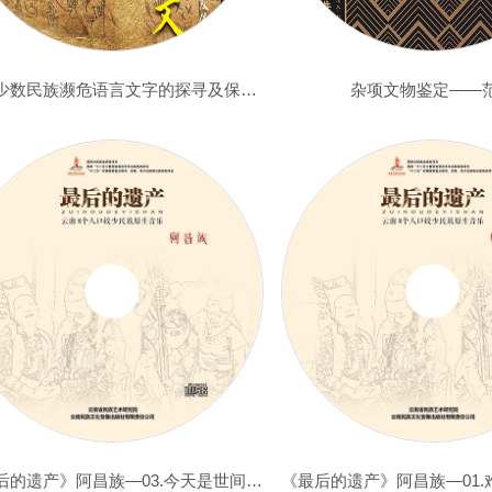
云南少数民族濒危语言文字的探寻及保护—纳西族东巴文
杂项文物鉴定——
《最后的遗产》阿昌族—03.今天是世间的好日子