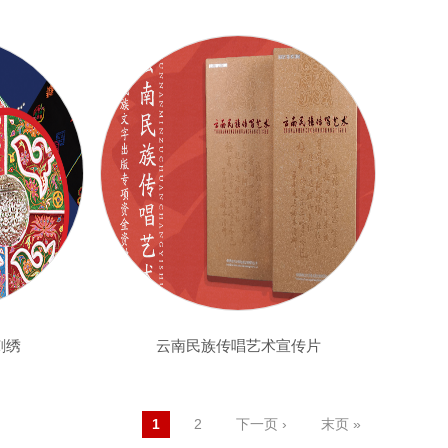
刺绣
云南民族传唱艺术宣传片
1
2
下一页 ›
末页 »