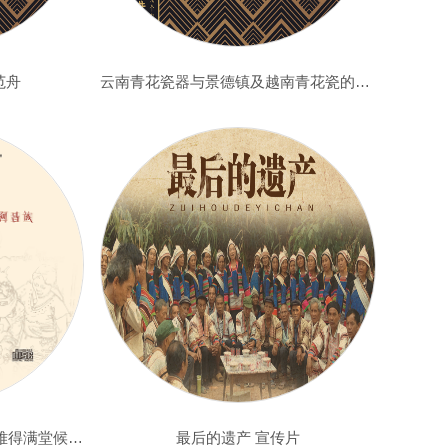
范舟
云南青花瓷器与景德镇及越南青花瓷的起源及比较——王昆
《最后的遗产》阿昌族—01.难得满堂候承我
最后的遗产 宣传片