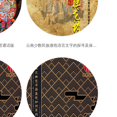
普通话版
云南少数民族濒危语言文字的探寻及保护—独龙族独龙语