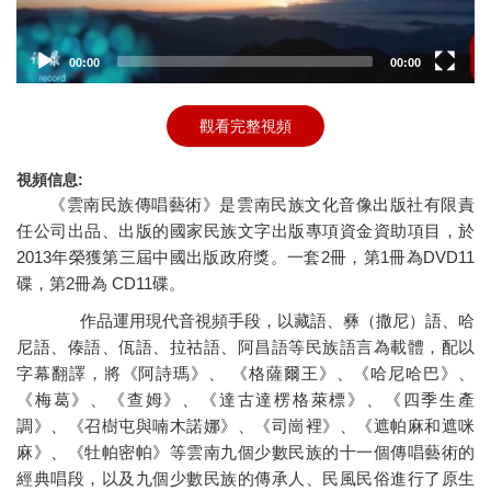
y
e
00:00
00:00
r
觀看完整視頻
視頻信息:
《雲南民族傳唱藝術》是雲南民族文化音像出版社有限責
任公司出品、出版的國家民族文字出版專項資金資助項目，於
2013年榮獲第三屆中國出版政府獎。一套2冊，第1冊為DVD11
碟，第2冊為 CD11碟。
作品運用現代音視頻手段，以藏語、彝（撒尼）語、哈
尼語、傣語、佤語、拉祜語、阿昌語等民族語言為載體，配以
字幕翻譯，將《阿詩瑪》、 《格薩爾王》、《哈尼哈巴》、
《梅葛》、《查姆》、《達古達楞格萊標》、《四季生產
調》、《召樹屯與喃木諾娜》、《司崗裡》、《遮帕麻和遮咪
麻》、《牡帕密帕》等雲南九個少數民族的十一個傳唱藝術的
經典唱段，以及九個少數民族的傳承人、民風民俗進行了原生