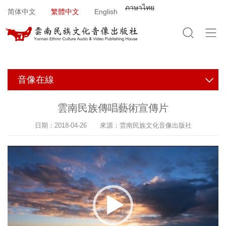
Jump to navigation
ภาษาไทย
简体中文
繁體中文
English
音像在線
雲南民族傳唱藝術宣傳片
日期：2018-04-26 來源：雲南民族文化音像出版社
V
i
d
e
o
P
l
a