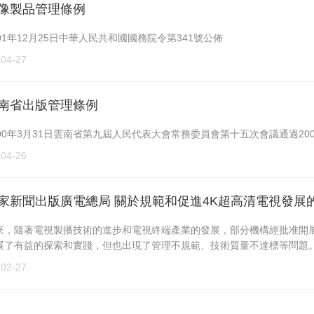
像製品管理條例
01年12月25日中華人民共和國國務院令第341號公佈
-04-27
南省出版管理條例
000年3月31日雲南省第九屆人民代表大會常務委員會第十五次會議通過20
-04-26
家新聞出版廣電總局 關於規範和促進4K超高清電視發展
來，隨著電視製播技術的進步和電視終端產業的發展，部分機構經批准開展
展了有益的探索和實踐，但也出現了管理不規範、技術質量不達標等問題。
-02-27