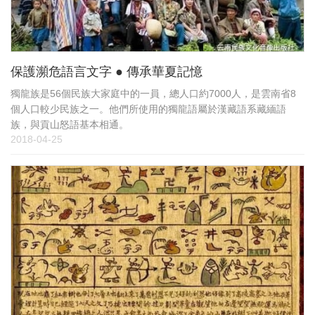
保護瀕危語言文字 ● 傳承華夏記憶
獨龍族是56個民族大家庭中的一員，總人口約7000人，是雲南省8
個人口較少民族之一。他們所使用的獨龍語屬於漢藏語系藏緬語
族，與貢山怒語基本相通。
2018-04-25