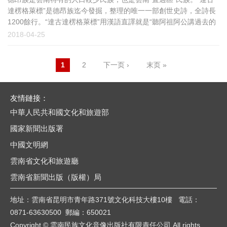
達楞格萊標”是德昂族迄今發掘，整理的唯一一部創世史詩，全詩長
1200餘行。“達古達楞格萊標”用漢語直譯就是“聽阿祖阿公講過去的
故事”。
2018-04-25
頁
1
2
下一页 ›
末页 »
面
友情鏈接：
中華人民共和國文化和旅遊部
國家新聞出版署
中國文明網
雲南省文化和旅遊廳
雲南省新聞出版（版權）局
地址：雲南省昆明市青年路371號文化科技大樓10樓 電話：
0871-63630500 郵編：650021
Copyright © 雲南民族文化音像出版社有限責任公司 All rights