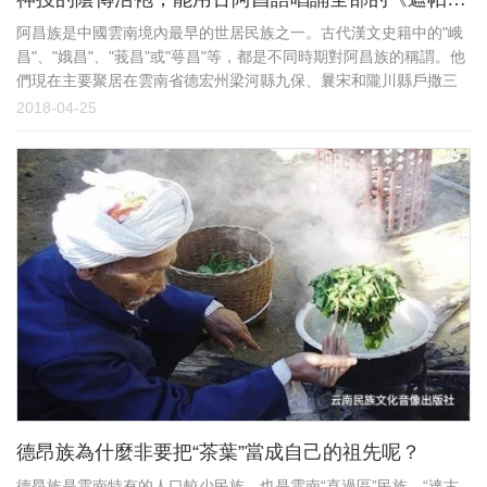
阿昌族是中國雲南境內最早的世居民族之一。古代漢文史籍中的"峨
昌"、"娥昌"、"莪昌"或"萼昌"等，都是不同時期對阿昌族的稱謂。他
們現在主要聚居在雲南省德宏州梁河縣九保、曩宋和隴川縣戶撒三
個阿昌族鄉。在阿昌族宗教及部分民俗活動中，都要唱誦《遮帕麻
2018-04-25
和遮咪麻》。
德昂族為什麼非要把“茶葉”當成自己的祖先呢？
德昂族是雲南特有的人口較少民族，也是雲南“直過區”民族。“達古