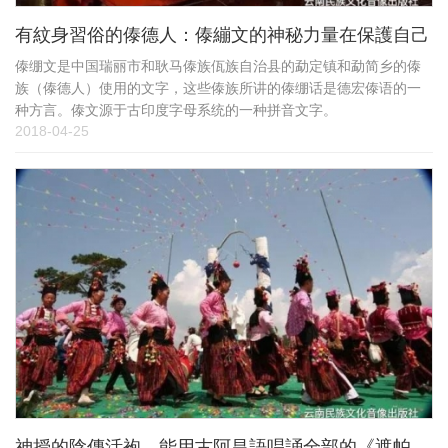
有紋身習俗的傣德人：傣繃文的神秘力量在保護自己
傣绷文是中国瑞丽市和耿马傣族佤族自治县的勐定镇和勐简乡的傣
族（傣德人）使用的文字，这些傣族所讲的傣绷话是德宏傣语的一
种方言。傣文源于古印度字母系统的一种拼音文字。
2018-04-25
神授的陰傳活袍，能用古阿昌語唱誦全部的《遮帕麻和遮咪麻》