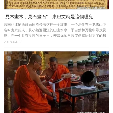
“見木畫木，見石畫石”，東巴文就是這個理兒
云南丽江纳西族民间流传着这样一个故事：一个居住在玉龙雪山下
名叫麦宗的人，从小踏遍丽江的山山水水，于自然和万物中寻找灵
感。在一个具有灵性的日子里，麦宗无师自通突然感悟到文字的形
象，并能够把内心所有的情感都付诸文字来表达出来。这种文字就
2018-04-25
是纳西族现存使用的东巴文。