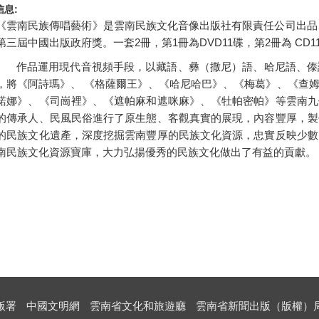
信息:
《雲南民族傳唱藝術》是雲南民族文化音像出版社有限責任公司出品、
第三屆中國出版政府獎。一套2冊，第1冊為DVD11碟，第2冊為 CD1
作品運用現代音視頻手段，以藏語、彝（撒尼）語、哈尼語、傣
，將《阿詩瑪》、 《格薩爾王》、《哈尼哈巴》、《梅葛》、《查
諾娜》、《司崗裡》、《遮帕麻和遮咪麻》、《牡帕密帕》等雲南九
的傳承人、民風民俗進行了原生態、客觀真實的展現，內容豐厚，製
的民族文化遺產，深度挖掘雲南豐厚的民族文化資源，忠實反映少數
南民族文化資源寶庫，大力弘揚優秀的民族文化做出了有益的貢獻。
版署
中國文明網
雲南省文化和旅遊廳
雲南省新聞出版（版權）