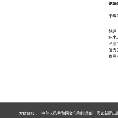
視頻
榮獲
翻譯
喃木
民族
優秀
實雲
中華人民共和國文化和旅遊部
國家新聞出
友情鏈接：