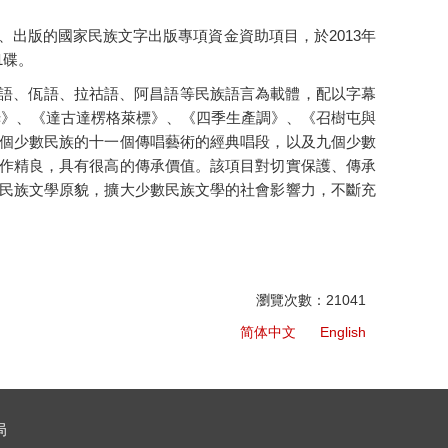
出版的國家民族文字出版專項資金資助項目，於2013年
1碟。
語、佤語、拉祜語、阿昌語等民族語言為載體，配以字幕
姆》、《達古達楞格萊標》、《四季生產調》、《召樹屯與
個少數民族的十一個傳唱藝術的經典唱段，以及九個少數
作精良，具有很高的傳承價值。該項目對切實保護、傳承
民族文學原貌，擴大少數民族文學的社會影響力，不斷充
瀏覽次數：21041
简体中文
English
局